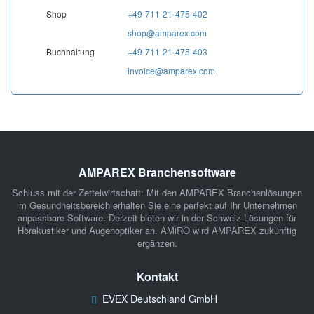
Shop
+49-711-21-475-402
shop@amparex.com
Buchhaltung
+49-711-21-475-403
invoice@amparex.com
AMPAREX Branchensoftware
Schluss mit der Zettelwirtschaft: Mit den
AMPAREX Branchenlösungen
im Gesundheitsbereich erhalten Sie eine perfekt auf Ihr Unternehmen
anpassbare Software. Derzeit bieten wir in der Schweiz Lösungen für
Hörakustiker
und
Augenoptiker
an.
AMiRO
wird AMPAREX zukünftig
ergänzen.
Kontakt
EVEX Deutschland GmbH