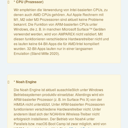
* CPU (Prozessor)
Wir empfehlen die Verwendung von Intel-basierten CPUs, zu
denen auch AMD CPUs gehören. Auf Apple Rechnern mit
M1, M2 oder M3 Prozessoren sind aktuell keine Probleme
bekannt. Die Funktion von ARM-basierten CPUs unter
Windows, die z. B. in manchen Microsoft Surface™ Geräten
verwendet werden, wird von AMPAREX nicht validiert. Mit
diesen funktionieren verschiedene Hardwaretreiber nicht und
es laufen keine 64-Bit-Apps die für AMD/Intel kompiliert
wurden. 32-Bit-Apps laufen nur in einer langsamen
Emulation (Stand Mitte 2020).
* Noah Engine
Die Noah Engine ist aktuell ausschließlich unter Windows
Betriebssystemen produktiv einsetzbar. Allerdings wird ein
ARM-basierter Prozessor (z. B. im Surface Pro X) von der
HIMSA nicht unterstützt. Unter ARM-basierten Prozessoren
funktionieren verschiedene Hardwaretreiber nicht. Unter
anderem lässt sich der NOAHlink Wireless-Treiber nicht
erfolgreich installieren. Der Betrieb von Noah4 unter
Parallels bzw. macOS Boot Camp ist zwar möglich, wird von