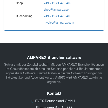
Shop
+49-711-21-475-402
shop@amparex.com
Buchhaltung
+49-711-21-475-403
invoice@amparex.com
AMPAREX Branchensoftware
Schluss mit der Zettelwirtschaft: Mit den
AMPAREX Branchenlösungen
im Gesundheitsbereich erhalten Sie eine perfekt auf Ihr Unternehmen
anpassbare Software. Derzeit bieten wir in der Schweiz Lösungen für
Hörakustiker
und
Augenoptiker
an.
AMiRO
wird AMPAREX zukünftig
ergänzen.
Kontakt
EVEX Deutschland GmbH
Sigmaringer Straße 111