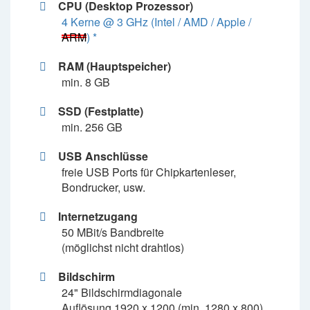
CPU (Desktop Prozessor)
4 Kerne @ 3 GHz (Intel / AMD / Apple /
ARM
) *
RAM (Hauptspeicher)
min. 8 GB
SSD (Festplatte)
min. 256 GB
USB Anschlüsse
freie USB Ports für Chipkartenleser,
Bondrucker, usw.
Internetzugang
50 MBit/s Bandbreite
(möglichst nicht drahtlos)
Bildschirm
24" Bildschirmdiagonale
Auflösung 1920 x 1200 (min. 1280 x 800)