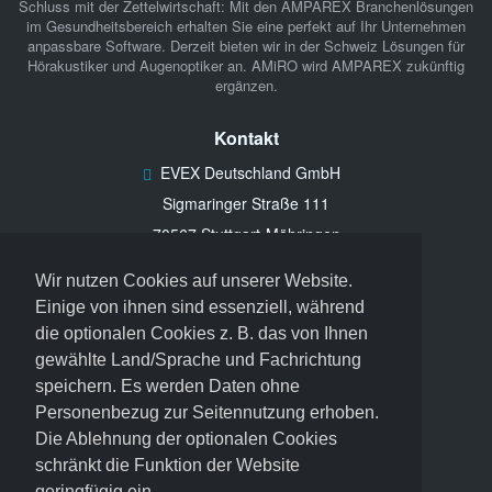
Schluss mit der Zettelwirtschaft: Mit den
AMPAREX Branchenlösungen
im Gesundheitsbereich erhalten Sie eine perfekt auf Ihr Unternehmen
anpassbare Software. Derzeit bieten wir in der Schweiz Lösungen für
Hörakustiker
und
Augenoptiker
an.
AMiRO
wird AMPAREX zukünftig
ergänzen.
Kontakt
EVEX Deutschland GmbH
Sigmaringer Straße 111
70567 Stuttgart-Möhringen
Support
+41-43-508-10-61
Wir nutzen Cookies auf unserer Website.
Einige von ihnen sind essenziell, während
info@evex-group.com
die optionalen Cookies z. B. das von Ihnen
gewählte Land/Sprache und Fachrichtung
Webseite
speichern. Es werden Daten ohne
Personenbezug zur Seitennutzung erhoben.
Datenschutz
Die Ablehnung der optionalen Cookies
Cookies widerrufen
schränkt die Funktion der Website
Seitenübersicht
geringfügig ein.