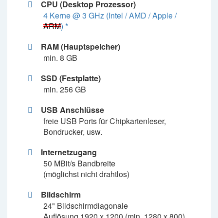
CPU (Desktop Prozessor)
4 Kerne @ 3 GHz (Intel / AMD / Apple /
ARM
) *
RAM (Hauptspeicher)
min. 8 GB
SSD (Festplatte)
min. 256 GB
USB Anschlüsse
freie USB Ports für Chipkartenleser,
Bondrucker, usw.
Internetzugang
50 MBit/s Bandbreite
(möglichst nicht drahtlos)
Bildschirm
24" Bildschirmdiagonale
Auflösung 1920 x 1200 (min. 1280 x 800)