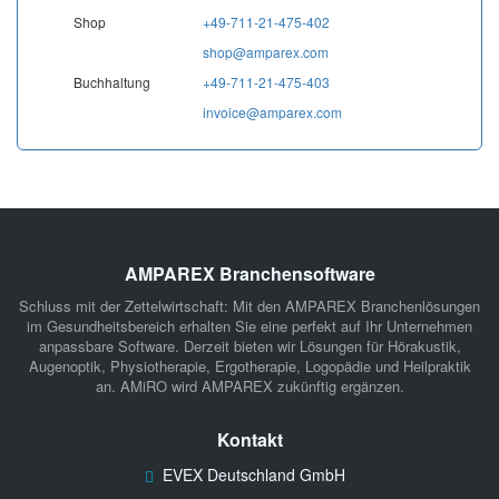
Shop
+49-711-21-475-402
shop@amparex.com
Buchhaltung
+49-711-21-475-403
invoice@amparex.com
AMPAREX Branchensoftware
Schluss mit der Zettelwirtschaft: Mit den
AMPAREX Branchenlösungen
im Gesundheitsbereich erhalten Sie eine perfekt auf Ihr Unternehmen
anpassbare Software. Derzeit bieten wir Lösungen für
Hörakustik
,
Augenoptik
,
Physiotherapie
,
Ergotherapie
,
Logopädie
und
Heilpraktik
an.
AMiRO
wird AMPAREX zukünftig ergänzen.
Kontakt
EVEX Deutschland GmbH