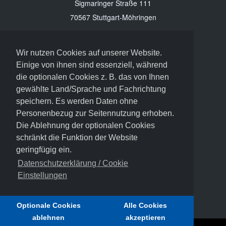
Sigmaringer Straße 111
70567 Stuttgart-Möhringen
Support
+49-711-21-475-475
Wir nutzen Cookies auf unserer Website.
info@evex-group.com
Einige von ihnen sind essenziell, während
die optionalen Cookies z. B. das von Ihnen
Webseite
gewählte Land/Sprache und Fachrichtung
speichern. Es werden Daten ohne
Datenschutzerklärung
Personenbezug zur Seitennutzung erhoben.
Hinweisgeberschutzsystem
Die Ablehnung der optionalen Cookies
Cookies widerrufen
schränkt die Funktion der Website
Seitenübersicht
geringfügig ein.
Datenschutzerklärung / Cookie
Einstellungen
Optionale Cookies
Alle Cookies
ablehnen
akzeptieren