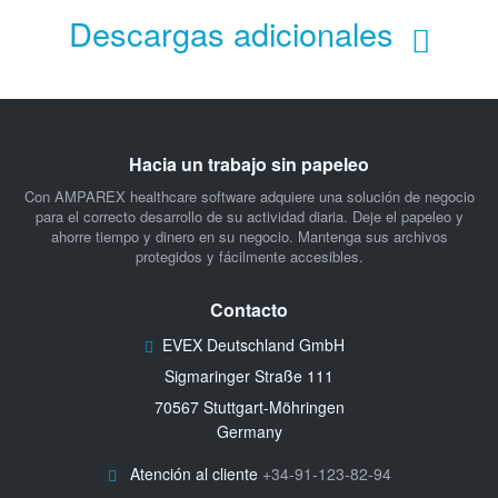
Descargas adicionales
Hacia un trabajo sin papeleo
Con AMPAREX healthcare software adquiere una solución de negocio
para el correcto desarrollo de su actividad diaria. Deje el papeleo y
ahorre tiempo y dinero en su negocio. Mantenga sus archivos
protegidos y fácilmente accesibles.
Contacto
EVEX Deutschland GmbH
Sigmaringer Straße 111
70567 Stuttgart-Möhringen
Germany
Atención al cliente
+34-91-123-82-94